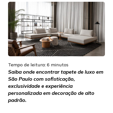
COMPR
TAPETE
DE
LUXO
EM
SÃO
PAULO
COM
ESTILO
E
ALTO
PADRÃ
Tempo de leitura:
6
minutos
Saiba onde encontrar tapete de luxo em
São Paulo com sofisticação,
exclusividade e experiência
personalizada em decoração de alto
padrão.