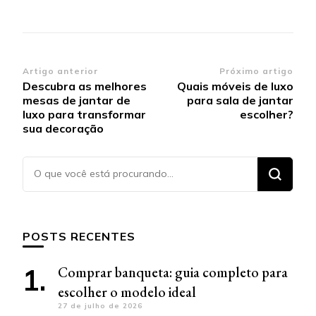
Navegação de post
Artigo anterior
Próximo artigo
Descubra as melhores
Quais móveis de luxo
mesas de jantar de
para sala de jantar
luxo para transformar
escolher?
sua decoração
Procurando
algo?
POSTS RECENTES
Comprar banqueta: guia completo para
escolher o modelo ideal
27 de julho de 2026