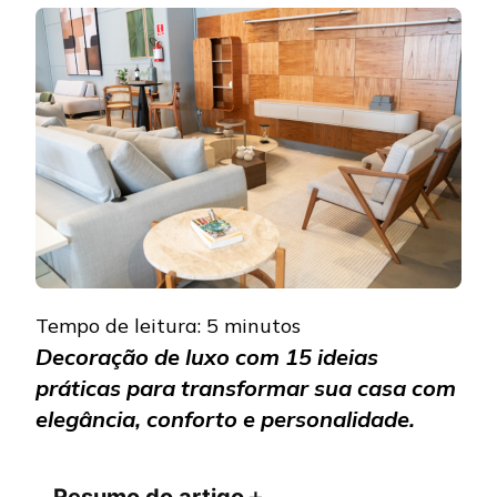
DE
LUXO:
15
IDEIAS
PARA
TRANS
SUA
CASA
COM
ELEGÂN
Tempo de leitura:
5
minutos
Decoração de luxo com 15 ideias
práticas para transformar sua casa com
elegância, conforto e personalidade.
Resumo do artigo
＋