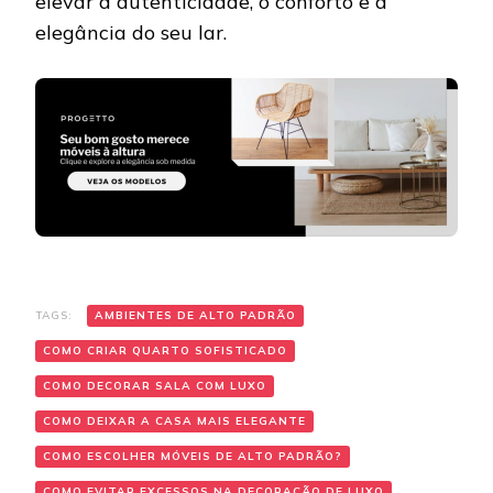
elevar a autenticidade, o conforto e a
elegância do seu lar.
TAGS:
AMBIENTES DE ALTO PADRÃO
COMO CRIAR QUARTO SOFISTICADO
COMO DECORAR SALA COM LUXO
COMO DEIXAR A CASA MAIS ELEGANTE
COMO ESCOLHER MÓVEIS DE ALTO PADRÃO?
COMO EVITAR EXCESSOS NA DECORAÇÃO DE LUXO