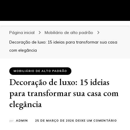
Blog
Especialistas em Mobiliário de Alto Padrão
Página inicial
Mobiliário de alto padrão
Decoração de luxo: 15 ideias para transformar sua casa
com elegância
MOBILIÁRIO DE ALTO PADRÃO
Decoração de luxo: 15 ideias
para transformar sua casa com
elegância
EM
por
ADMIN
25 DE MARÇO DE 2026
DEIXE UM COMENTÁRIO
DECOR