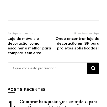
Navegação de post
Artigo anterior
Próximo artigo
Loja de móveis e
Onde encontrar loja de
decoração: como
decoração em SP para
escolher a melhor para
projetos sofisticados?
comprar sem erro
Procurando
algo?
POSTS RECENTES
Comprar banqueta: guia completo para