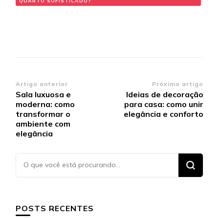
QUARTO SOFISTICADO?
Navegação de post
Artigo anterior
Próximo artigo
Sala luxuosa e
Ideias de decoração
moderna: como
para casa: como unir
transformar o
elegância e conforto
ambiente com
elegância
Procurando
algo?
POSTS RECENTES