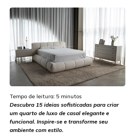
QUARTO
DE
LUXO
DE
CASAL:
15
IDEIAS
SOFISTICADAS
PARA
TRANSFORMAR
SEU
AMBIENTE
Tempo de leitura:
5
minutos
Descubra 15 ideias sofisticadas para criar
um quarto de luxo de casal elegante e
funcional. Inspire-se e transforme seu
ambiente com estilo.